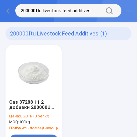
200000ftu Livestock Feed Additives
(1)
Cas 37288 11 2
добавки 200000U
питания поголовья
Цена:
USD 1-10 per kg
энзима фитазы
MOQ:
100kg
Получить последнюю цену