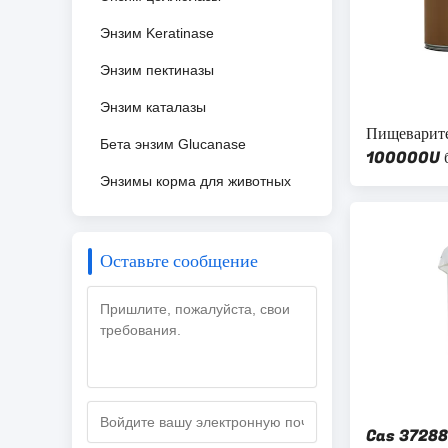
Энзим Keratinase
Энзим пектиназы
Энзим каталазы
Пищеварит
Бета энзим Glucanase
100000U б
грошей
Энзимы корма для животных
Оставьте сообщение
Cas 37288