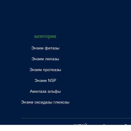
категории
Энзим фитазы
Энзим липазы
Энзим протеазы
Энзим NSP
Амилаза альфы
Энзим оксидазы глюкозы
КИТАЙ хороший качество Энзим