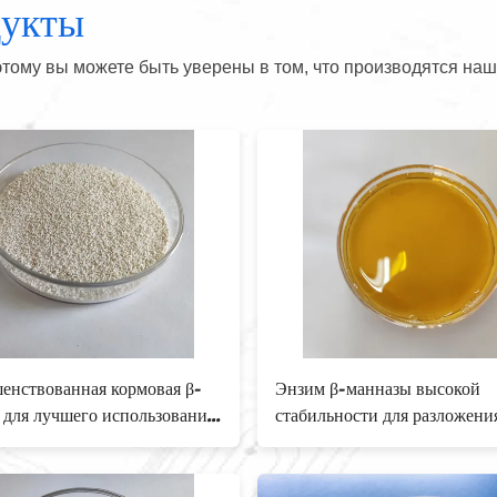
дукты
тому вы можете быть уверены в том, что производятся наш
 β-манназы высокой
Заводская поставка кормов
ьности для разложения НСП и
фермента β-маннаназы для
ия вязкости кишечника
улучшения усвояемости
питательных веществ и
эффективности кормления