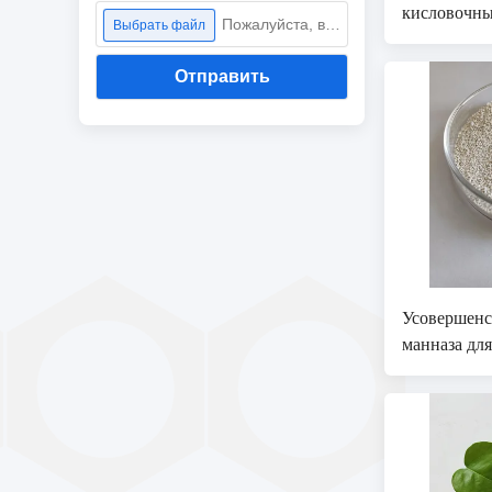
кисловочн
Пожалуйста, выберите файл
Выбрать файл
питания по
Отправить
Усовершенс
манназа дл
корма и пр
CAS № 37