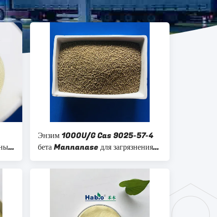
Энзим 1000U/G Cas 9025-57-4
ьный
бета Mannanase для загрязнения
навоза