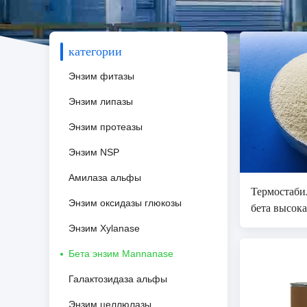
категории
Энзим фитазы
Энзим липазы
Энзим протеазы
Энзим NSP
Амилаза альфы
Термостаби
Энзим оксидазы глюкозы
бета высок
Mannanas
Энзим Xylanase
Бета энзим Mannanase
Галактозидаза альфы
Энзим целлюлазы