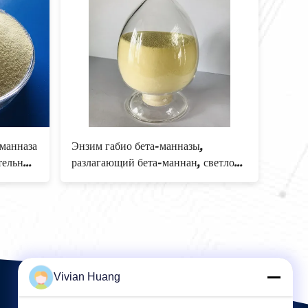
,
Пищеварительный бета корм для
пор
светло-
животных аддитивное 10000U
500
энзима Mannanase для абсорбции
жив
Vivian Huang