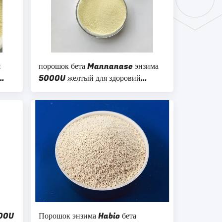
я
порошок бета Mannanase энзима
5000U желтый для здоровий
ции
животных
000U
Порошок энзима Habio бета