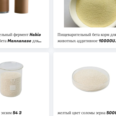
ельный фермент Habio
Пищеварительный бета корм дл
ета Mannanase для
животных аддитивное 10000U
энзима Mannanase для абсорб
 энзим 54 3
желтый цвет соломы зерна 50