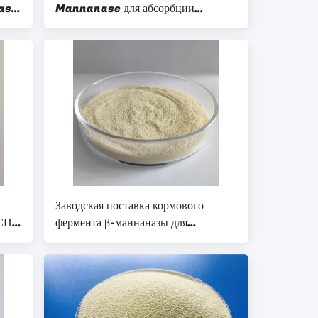
ase
Mannanase для абсорбции
питательных веществ
Заводская поставка кормового
СП и
фермента β-маннаназы для
улучшения усвояемости
питательных веществ и
эффективности кормления