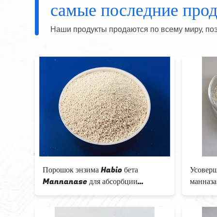
самые последние про
Наши продукты продаются по всему миру, поэ
Усовершенствованная кормовая β-
Энзим
манназа для лучшего использования
стабил
корма и продуктивности животных
снижен
CAS № 37288-54-3