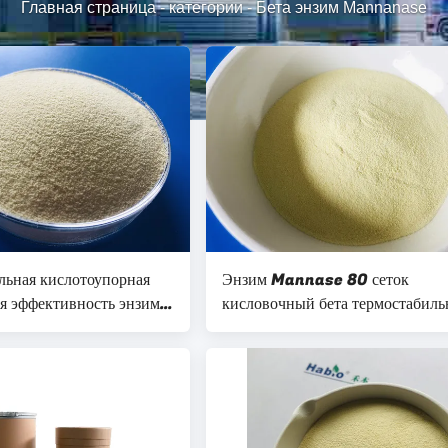
Главная страница
-
категории
-
Бета энзим Mannanase
льная кислотоупорная
Энзим Mannase 80 сеток
ая эффективность энзима
кисловочный бета термостабил
e
пудрит желтоватое