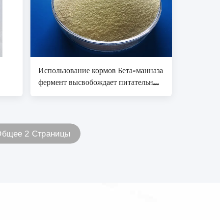
Использование кормов Бета-манназа
фермент высвобождает питательные
вещества улучшает
пищеварительную среду животных
бщее 2 Страницы