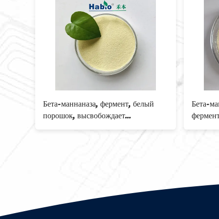
лый
Бета-маннаназа для ин витро
Исполь
ферментации при переработке
фермен
пляет
пальмовой и соевой муки
вещест
пищев