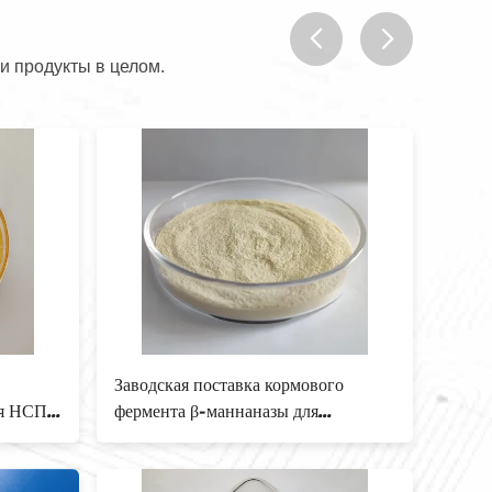
и продукты в целом.
prev
next
ого
Термостабильная кислотоупорная
Энз
бета высокая эффективность энзима
кисл
Mannanase
пудр