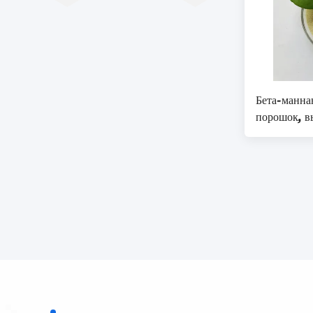
Бета-манна
порошок, в
питательны
маннан, ко