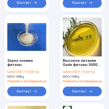
Контакт
Контакт
Зерно энзима
Высокое питание
фитазы
Gade фитазы 5000
Thermostibilty для
Цена:
USD 1-10 per kg
Цена:
USD 1-10 per kg
представления
MOQ:
100kg
MOQ:
100kg
продукции птицы
Получить последнюю цену
Получить последнюю цену
Контакт
Контакт