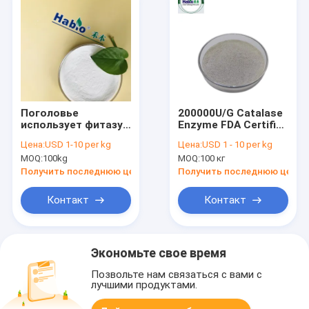
Поголовье
200000U/G Catalase
использует фитазу
Enzyme FDA Certified
Habio в
Remove Hydrogen
Цена:
USD 1-10 per kg
Цена:
USD 1 - 10 per kg
утверждении корма
Peroxide Before
MOQ:
100kg
MOQ:
100 кг
для животных
Dyeing 200000U/G
ISO22000
Catalase Enzyme
Получить последнюю цену
Получить последнюю цену
FDA Certified
Remove Hydrogen
Контакт
Контакт
Peroxide Before
Dyeing 200000U/G
Catalase Enzyme
FDA Certified
Экономьте свое время
Remove Hydrogen
Peroxide Before
Позвольте нам связаться с вами с
Dyeing 200000U/G
лучшими продуктами.
Catalase Enzyme
FDA Certified