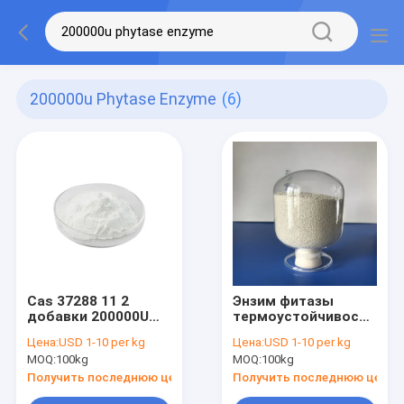
200000u Phytase Enzyme
(6)
Cas 37288 11 2
Энзим фитазы
добавки 200000U
термоустойчивости
питания поголовья
ранга питания
Цена:
USD 1-10 per kg
Цена:
USD 1-10 per kg
энзима фитазы
высокий
MOQ:
100kg
MOQ:
100kg
высокорадиоактивный
Получить последнюю цену
Получить последнюю цену