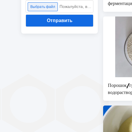
ферментаци
Пожалуйста, выберите файл
Выбрать файл
ферментаци
ферментаци
Отправить
ферментаци
ферментаци
ферментаци
ферментаци
ферментаци
ферментаци
ферментаци
ферментаци
ферментаци
Порошок/г
ферментаци
водораство
ферментаци
бета дегра
ферментаци
отпуска ма
ферментаци
ферментаци
ферментаци
ферментаци