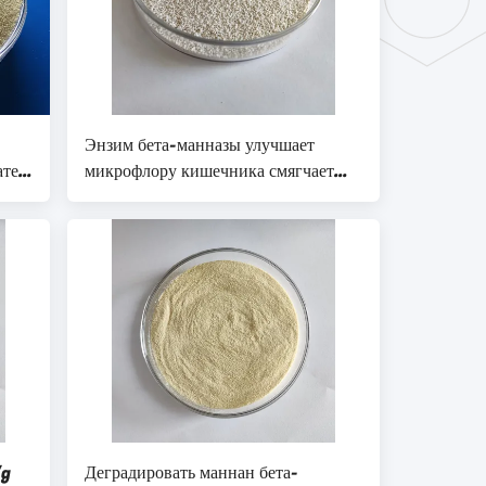
Энзим бета-манназы улучшает
атем
микрофлору кишечника смягчает
действие микотоксина
/g
Деградировать маннан бета-