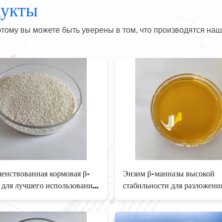
дукты
тому вы можете быть уверены в том, что производятся наш
енствованная кормовая β-
Энзим β-манназы высокой
 для лучшего использования
стабильности для разложен
 продуктивности животных
снижения вязкости кишечни
37288-54-3