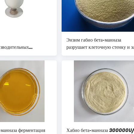
Энзим габио бета-манназа
зводительных
разрушает клеточную стенку и з
бета-манназы
высвобождает питательные
онных кормовых
вещества
атериалов
-манназа ферментация
Хабио бета-манназа 300000U