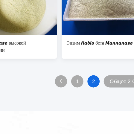
и ф
se высокой
Энзим Habio бета Mannanase
ии
1
2
Общее 2 