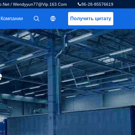
.net / Wendyyun77@vip.163.com
86-28-85576619
 Компании
Получить цитату
描述
描述
e