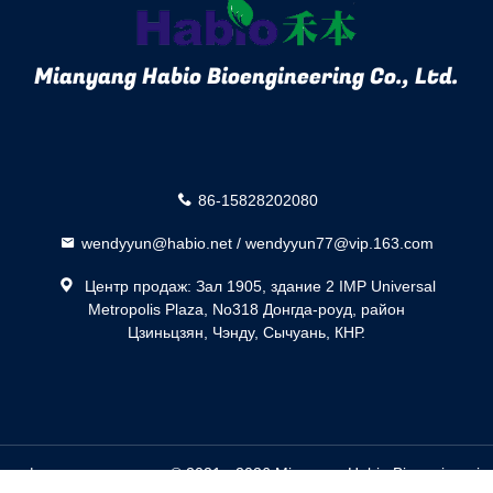
Mianyang Habio Bioengineering Co., Ltd.
86-15828202080
wendyyun@habio.net / wendyyun77@vip.163.com
Центр продаж: Зал 1905, здание 2 IMP Universal
Metropolis Plaza, No318 Донгда-роуд, район
Цзиньцзян, Чэнду, Сычуань, КНР.
 фитазы поставщик. © 2021 - 2026 Mianyang Habio Bioengineering Co