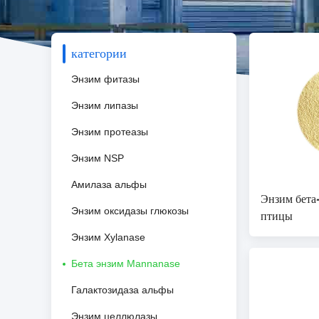
категории
Энзим фитазы
Энзим липазы
Энзим протеазы
Энзим NSP
Амилаза альфы
Энзим бета
Энзим оксидазы глюкозы
птицы
Энзим Xylanase
Бета энзим Mannanase
Галактозидаза альфы
Энзим целлюлазы