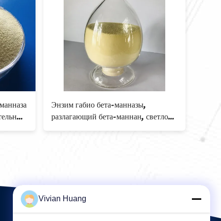
-манназа
Энзим габио бета-манназы,
Пищев
тельные
разлагающий бета-маннан, светло-
живо
желтый порошок для роста
энзи
вотных
животных
Vivian Huang