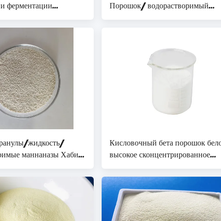
и ферментации
Порошок/ водорастворимый
и ферментации
разлагающийся маннан
и ферментации
Олигосахариды MOS
и ферментации
и ферментации
и ферментации
и ферментации
и ферментации
и ферментации
и ферментации
и ферментации
и ферментации
ранулы/жидкость/
Кисловочный бета порошок бел
и ферментации
римые маннаназы Хабио
высокое сконцентрированное
и ферментации
дируют пребиотики
100000U/G энзима маннана
и ферментации
ннана
и ферментации
и ферментации
и ферментации
и ферментации