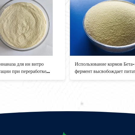
ннаназа для ин витро
Использование кормов Бета
ации при переработке
фермент высвобождает пита
ой и соевой муки
вещества улучшает
пищеварительную среду жи