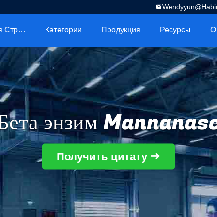
Wendyyun@habio
Главная Страница
Категории
Продукция
Ресурсы
О
Бета энзим Mannanas
Получить цитату