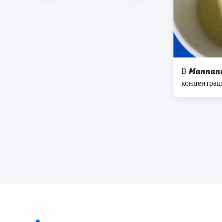
ферментаци
Β Mannana
концентрац