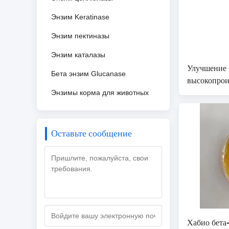
Энзим Keratinase
Энзим пектиназы
Энзим каталазы
Улучшение
Бета энзим Glucanase
высокопрои
ферментов 
Энзимы корма для животных
нетрадици
сырьевых м
Оставьте сообщение
Хабио бета