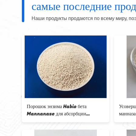
самые последние про
Наши продукты продаются по всему миру, поэ
bio
Порошок энзима Habio бета
Усоверш
ля
Mannanase для абсорбции
манназа
питательных веществ
корма и
CAS № 