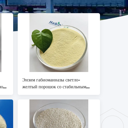
Энзим габиоманназы светло-
ло-
желтый порошок со стабильным
энзимом бета-манназы