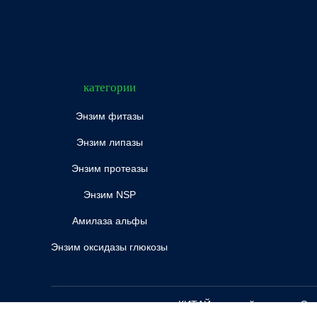
категории
Энзим фитазы
Энзим липазы
Энзим протеазы
Энзим NSP
Амилаза альфы
Энзим оксидазы глюкозы
КИТАЙ хороший качество Энзим