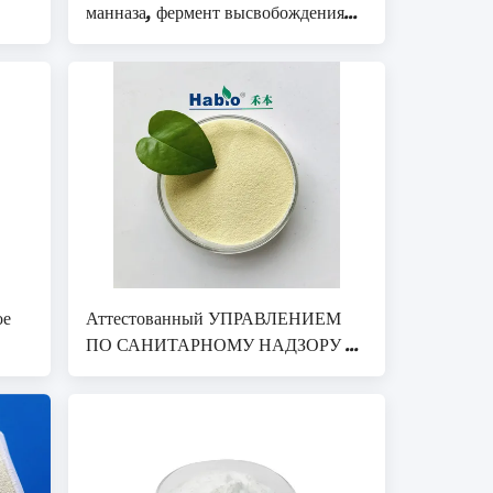
манназа, фермент высвобождения
питательных веществ для животного
желудочно-кишечного тракта
ое
Аттестованный УПРАВЛЕНИЕМ
ПО САНИТАРНОМУ НАДЗОРУ ЗА
КАЧЕСТВОМ ПИЩЕВЫХ
ПРОДУКТОВ И
МЕДИКАМЕНТОВ энзим
Mannanase β кисловочный
повышая животный рост