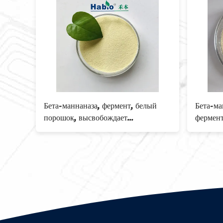
0000U
Бета-маннаназа, фермент, белый
Бета-ма
anase
порошок, высвобождает
фермент
питательные вещества, расщепляет
пальмов
маннан, кормовая добавка