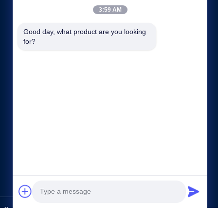
3:59 AM
Good day, what product are you looking 
for?
Быстрые ссылки
Компании
Наша фабрика
контроль качества
Карта сайта
политика конфиденциальности
контактные данные
., Ltd.. All Rights Reserved.