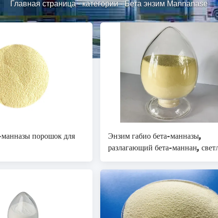
Главная страница
-
категории
-
Бета энзим Mannanase
-манназы порошок для
Энзим габио бета-манназы,
разлагающий бета-маннан, свет
желтый порошок для роста
животных