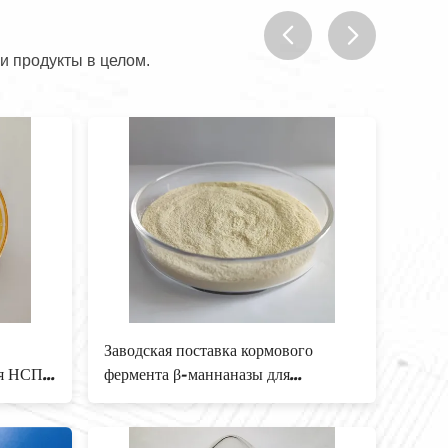
и продукты в целом.
prev
next
Заводская поставка кормового
Термо
ия НСП и
фермента β-маннаназы для
бета 
ка
улучшения усвояемости
Man
питательных веществ и
эффективности кормления