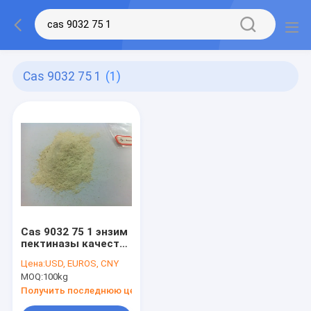
Cas 9032 75 1
(1)
Cas 9032 75 1 энзим
пектиназы качества
еды для продукции
Цена:
USD, EUROS, CNY
сока
MOQ:
100kg
Получить последнюю цену