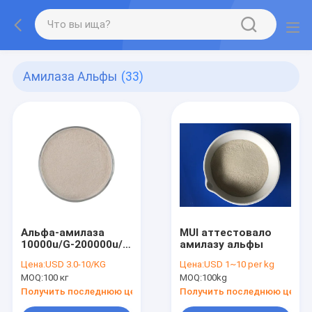
Амилаза Альфы
(33)
Альфа-амилаза
MUI аттестовало
10000u/G-200000u/G
амилазу альфы
порошок
Цена:
USD 3.0-10/KG
Цена:
USD 1~10 per kg
MOQ:
100 кг
MOQ:
100kg
Получить последнюю цену
Получить последнюю цену