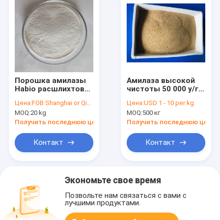
Порошка амилазы
Амилаза высокой
Habio расшлихтовка
чистоты 50 000 у/г
крахмала алкоголя
для кормовой
Цена:
FOB Shanghai or Qingdao USD4.2~5.2
Цена:
USD 1 - 10 per kg
заваривать
промышленности,
MOQ:
20 kg
MOQ:
500 кг
амилазы
алкоголя, пива,
высокотемпературного/
уксуса, соевого
Получить последнюю цену
Получить последнюю цену
жидкостной термо-
соуса
конюшни
Контакт
Контакт
бактериальная
Экономьте свое время
Позвольте нам связаться с вами с
лучшими продуктами.