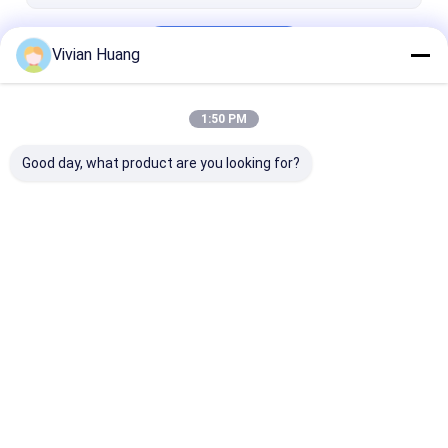
Продолжать
Vivian Huang
1:50 PM
Наши Категории
Good day, what product are you looking for?
Энзим фитазы
Энзим липазы
Энзим протеа
Главная
Карта
контактные
Desktop
страница
сайта
данные
Site
Карта сайта
Privacy Policy