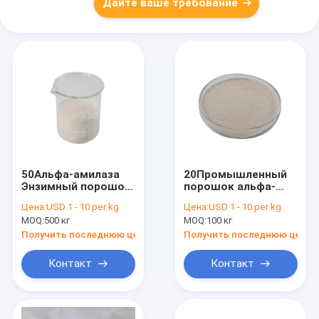
Дайте ваше требование
50Альфа-амилаза
20Промышленный
Энзимный порошок
порошок альфа-
улучшает скорость
амилазы для
Цена:
USD 1 - 10 per kg
Цена:
USD 1 - 10 per kg
использования
дезинфекции
MOQ:
500 кг
MOQ:
100 кг
кормовых
текстиля
питательных
Получить последнюю цену
Получить последнюю цену
веществ
Контакт
Контакт